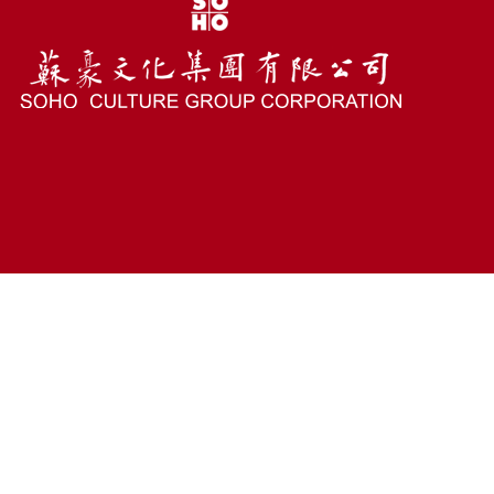
Copyright Reserved 2025 威廉希