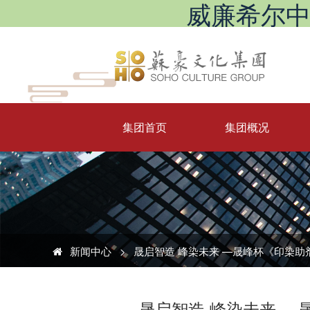
威廉希尔中文网站
集团首页
集团概况
新闻中心
>
晟启智造 峰染未来 —晟峰杯《印染助
晟启智造 峰染未来 —