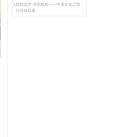
丝韵流芳 共启新程——中亚文化江苏
行活动启幕