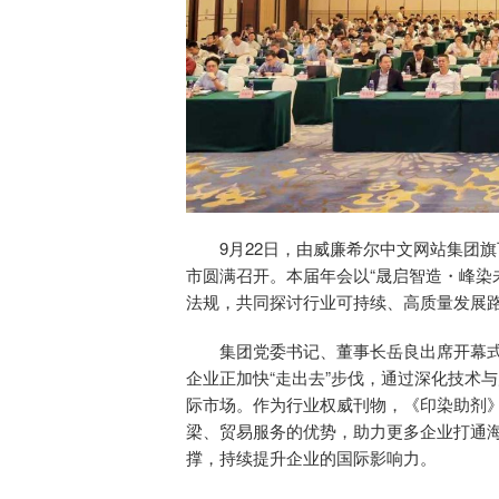
9月22日，由威廉希尔中文网站集团旗
市圆满召开。本届年会以“晟启智造・峰染
法规，共同探讨行业可持续、高质量发展
集团党委书记、董事长岳良出席开幕式
企业正加快“走出去”步伐，通过深化技术
际市场。作为行业权威刊物，《印染助剂
梁、贸易服务的优势，助力更多企业打通
撑，持续提升企业的国际影响力。