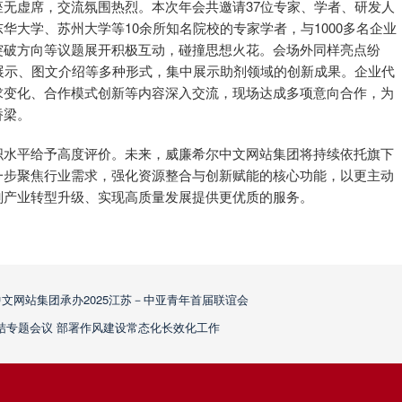
无虚席，交流氛围热烈。本次年会共邀请37位专家、学者、研发人
华大学、苏州大学等10余所知名院校的专家学者，与1000多名企业
突破方向等议题展开积极互动，碰撞思想火花。会场外同样亮点纷
展示、图文介绍等多种形式，集中展示助剂领域的创新成果。企业代
求变化、合作模式创新等内容深入交流，现场达成多项意向合作，为
桥梁。
织水平给予高度评价。未来，威廉希尔中文网站集团将持续依托旗下
一步聚焦行业需求，强化资源整合与创新赋能的核心功能，以更主动
剂产业转型升级、实现高质量发展提供更优质的服务。
中文网站集团承办2025江苏－中亚青年首届联谊会
结专题会议 部署作风建设常态化长效化工作