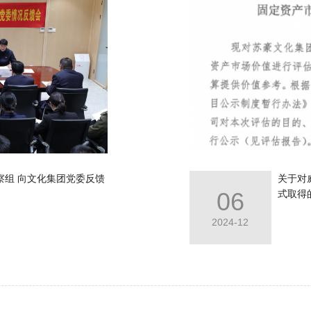
察组 向文化集团党委反馈
关于对
06
式取得
2024-12