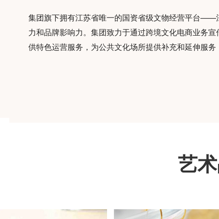
集团旗下拥有江苏省唯一的国资省级文物经营平台——
力和品牌影响力。集团致力于通过跨境文化电商业务宣
供特色运营服务，为公共文化场所提供补充和延伸服务
艺术