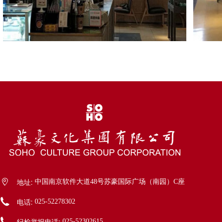
地址:
中国南京软件大道48号苏豪国际广场（南园）C座
电话:
025-52278302
纪检举报电话:
025-52302615