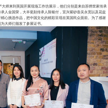
产大师来到英国开展现场工作坊展示，他们分别是来自苏绣世家传承
传承人金国荣，大丰瓷刻传承人陈银付，宜兴紫砂壶吴永宽以及花盆
行精心挑选作品，把中国文化的精彩呈现在英国民众面前。为了感谢
别为大师们颁发了参展证书。