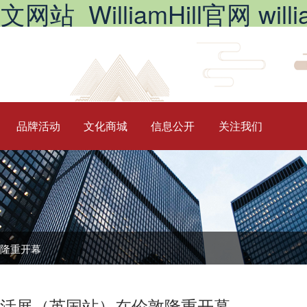
_WilliamHill官网 william
品牌活动
文化商城
信息公开
关注我们
隆重开幕
生活展（英国站）在伦敦隆重开幕