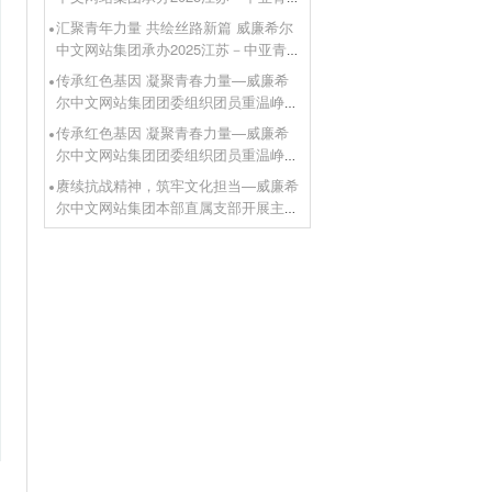
年首届联谊会
汇聚青年力量 共绘丝路新篇 威廉希尔
中文网站集团承办2025江苏－中亚青
年首届联谊会
传承红色基因 凝聚青春力量—威廉希
尔中文网站集团团委组织团员重温峥嵘
岁月
传承红色基因 凝聚青春力量—威廉希
尔中文网站集团团委组织团员重温峥嵘
岁月
赓续抗战精神，筑牢文化担当—威廉希
尔中文网站集团本部直属支部开展主题
党日活动