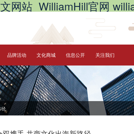
_WilliamHill官网 william
品牌活动
文化商城
信息公开
关注我们
路径
合双携手 共商文化出海新路径