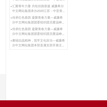
年首届联谊会
汇聚青年力量 共绘丝路新篇 威廉希尔
中文网站集团承办2025江苏－中亚青
年首届联谊会
传承红色基因 凝聚青春力量—威廉希
尔中文网站集团团委组织团员重温峥嵘
岁月
传承红色基因 凝聚青春力量—威廉希
尔中文网站集团团委组织团员重温峥嵘
岁月
赓续抗战精神，筑牢文化担当—威廉希
尔中文网站集团本部直属支部开展主题
党日活动